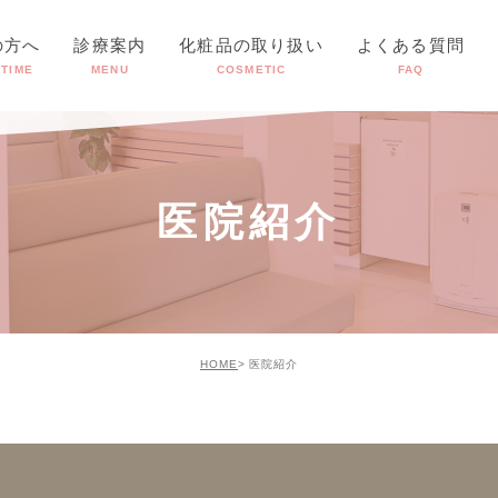
の方へ
診療案内
化粧品の取り扱い
よくある質問
 TIME
MENU
COSMETIC
FAQ
一般皮膚科診療
▶︎
クセス
その他の保険診療
▶︎
自費診療
▶︎
医院紹介
HOME
医院紹介