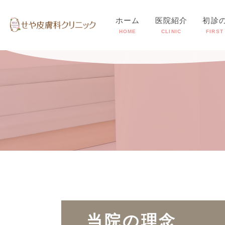
ホーム
医院紹介
初診
HOME
CLINIC
FIRST
当院の理念
当院の特徴
▶︎
▶︎
院長紹介
診療時間・ア
▶︎
▶︎
当院の理念