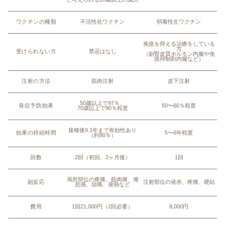
ワクチンの種類
不活性化ワクチン
弱毒性生ワクチン
免疫を抑える治療をしている
方
受けられない方
禁忌はなし
（副腎皮質ホルモン内服や免
疫抑制剤内服など）
注射の方法
筋肉注射
皮下注射
50歳以上で97％、
発症予防効果
50〜60％程度
70歳以上で90％程度
接種後9.1年まで有効性あり
効果の持続時間
5〜6年程度
（約80％）
回数
2回（初回、2ヶ月後）
1回
局所部位の疼痛、筋肉痛、倦
副反応
注射部位の発赤、疼痛、硬結
怠感、頭痛、発熱など
費用
1回21,000円（2回必要）
8,000円