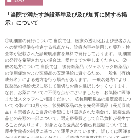
NEWS
「当院で満たす施設基準及び及び加算に関する掲
示」について
①明細書の発行について 当院では、医療の透明化および患者さん
への情報提供を推進する観点から、診療内容や使用した薬剤・検
査等が記載された診療明細書を無料で発行しております。 明細書
の発行を希望されない場合は、受付までお申し出ください。 ②一
般名処方について 当院では、後発医薬品（ジェネリック医薬品）
の使用促進および医薬品の安定供給に資するため、一般名（有効
成分名）による処方を行う場合があります。 一般名処方により、
医薬品の供給状況に応じて適切なお薬を選択しやすくなります。
なお、お薬についてご不明な点がございましたら、お気軽に医師
またはスタッフへご相談ください。 ③長期収載品の選定療養につ
いて 令和6年10月から、後発医薬品のある先発医薬品（長期収載
品）を患者さんご自身の希望により選択された場合は、後発医薬
品との差額の一部について、選定療養費として自己負担が発生す
ることがあります。 対象となる医薬品や自己負担額については、
厚生労働省の制度に基づいて運用されています。 詳しくは医師ま
たは薬剤師へお尋ねください。 ④医療DX推進体制について 当院