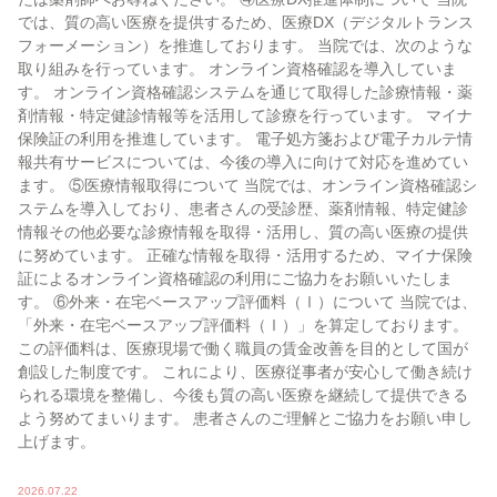
では、質の高い医療を提供するため、医療DX（デジタルトランス
フォーメーション）を推進しております。 当院では、次のような
取り組みを行っています。 オンライン資格確認を導入していま
す。 オンライン資格確認システムを通じて取得した診療情報・薬
剤情報・特定健診情報等を活用して診療を行っています。 マイナ
保険証の利用を推進しています。 電子処方箋および電子カルテ情
報共有サービスについては、今後の導入に向けて対応を進めてい
ます。 ⑤医療情報取得について 当院では、オンライン資格確認シ
ステムを導入しており、患者さんの受診歴、薬剤情報、特定健診
情報その他必要な診療情報を取得・活用し、質の高い医療の提供
に努めています。 正確な情報を取得・活用するため、マイナ保険
証によるオンライン資格確認の利用にご協力をお願いいたしま
す。 ⑥外来・在宅ベースアップ評価料（Ⅰ）について 当院では、
「外来・在宅ベースアップ評価料（Ⅰ）」を算定しております。
この評価料は、医療現場で働く職員の賃金改善を目的として国が
創設した制度です。 これにより、医療従事者が安心して働き続け
られる環境を整備し、今後も質の高い医療を継続して提供できる
よう努めてまいります。 患者さんのご理解とご協力をお願い申し
上げます。
2026.07.22